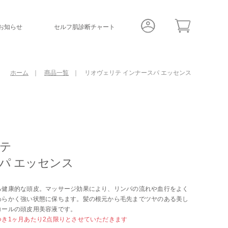
お知らせ
セルフ肌診断チャート
商品一覧
リオヴェリテ
インナースパ エッセンス
ホーム
テ
パ エッセンス
る健康的な頭皮。マッサージ効果により、リンパの流れや血行をよく
わらかく強い状態に保ちます。髪の根元から毛先までツヤのある美し
コールの頭皮用美容液です。
つき1ヶ月あたり2点限りとさせていただきます