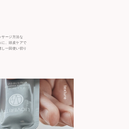
ッサージ方法な
うに、頭皮ケアで
慮し一回使い切り