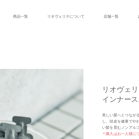
商品一覧
リオヴェリテについて
店舗一覧
リオヴェリ
インナース
美しい髪へとつなが
し、頭皮を健康でや
い髪を育むノンアル
＊購入はお一人様に