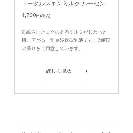
トータルスキンミルク ルーセン
4,730
円(税込)
濃縮されたコクのあるミルクがじわっと
肌に広がる、角層浸透型乳液です。2種類
の香りをご用意しています。
詳
し
く
見
る
詳
し
く
見
る