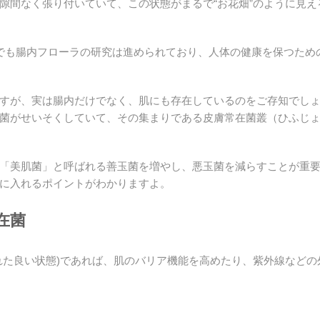
隙間なく張り付いていて、この状態がまるで“お花畑”のように見
Aでも腸内フローラの研究は進められており、人体の健康を保つため
すが、実は腸内だけでなく、肌にも存在しているのをご存知でし
菌がせいそくしていて、その集まりである皮膚常在菌叢（ひふじ
「美肌菌」と呼ばれる善玉菌を増やし、悪玉菌を減らすことが重
に入れるポイントがわかりますよ。
在菌
れた良い状態)であれば、肌のバリア機能を高めたり、紫外線など