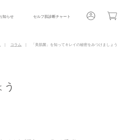
お知らせ
セルフ肌診断チャート
コラム
「美肌菌」を知ってキレイの秘密をみつけましょう
ム
ょう